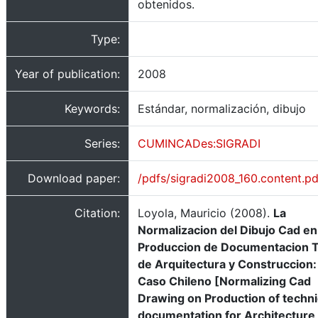
obtenidos.
Type:
Year of publication:
2008
Keywords:
Estándar, normalización, dibujo
Series:
CUMINCADes:SIGRADI
Download paper:
/pdfs/sigradi2008_160.content.pd
Citation:
Loyola, Mauricio (2008).
La
Normalizacion del Dibujo Cad en
Produccion de Documentacion T
de Arquitectura y Construccion:
Caso Chileno [Normalizing Cad
Drawing on Production of techni
documentation for Architecture