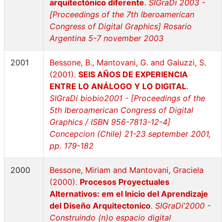
arquitectónico diferente
.
SIGraDi 2003 -
[Proceedings of the 7th Iberoamerican
Congress of Digital Graphics] Rosario
Argentina 5-7 november 2003
2001
Bessone, B., Mantovani, G. and Galuzzi, S.
(2001).
SEIS AÑOS DE EXPERIENCIA
ENTRE LO ANÁLOGO Y LO DIGITAL
.
SIGraDi biobio2001 - [Proceedings of the
5th Iberoamerican Congress of Digital
Graphics / ISBN 956-7813-12-4]
Concepcion (Chile) 21-23 september 2001,
pp. 179-182
2000
Bessone, Miriam and Mantovani, Graciela
(2000).
Procesos Proyectuales
Alternativos: em el Inicio del Aprendizaje
del Diseño Arquitectonico
.
SIGraDi’2000 -
Construindo (n)o espacio digital